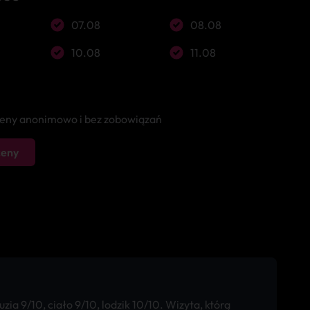
07.08
08.08
10.08
11.08
 ceny anonimowo i bez zobowiązań
ceny
ia 9/10, ciało 9/10, lodzik 10/10. Wizyta, którą