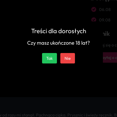
06.08
09.08
Treści dla dorosłych
Cennik
Czy masz ukończone 18 lat?
Zapytaj się o
Zapytaj o 
Tak
Nie
 razu mi stanął. Pachnąca cipka. Prysznic i świeży ręcznik. Buz