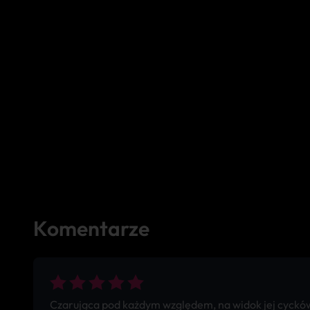
Komentarze
Czarująca pod każdym względem, na widok jej cycków od