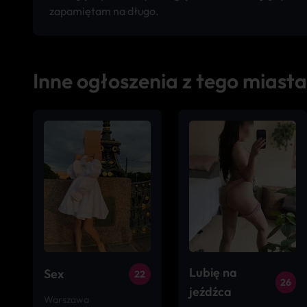
zapamiętam na długo.
Inne ogłoszenia z tego miasta
Lubię na
Sex
22
26
jeźdźca
Warszawa