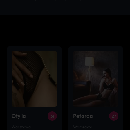
Otylia
Petarda
31
27
Warszawa
Warszawa