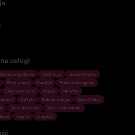
je
m
ne usługi
iżenia w godzinie
Dyskrecja
Eksperymenty
Finał w buzi
Footjob
Francuz bez gumy
Odgrywanie ról
Masaż
Minetka
ałunki
Od tyłu
Robienie zdjęć
Seks Oralny
ki
Seks klasyczny
Seks z zabawkami
lizna
Szpilki
Uległość
ość