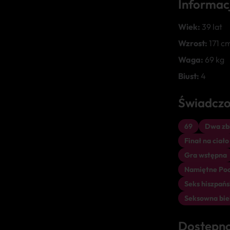
Informac
Wiek:
39 lat
Wzrost:
171 c
Waga:
69 kg
Biust:
4
Świadczo
69
Dwa zbl
Finał na ciało
Gra wstępna
Namiętne Poc
Seks hiszpańs
Seksowna bie
Dostępn