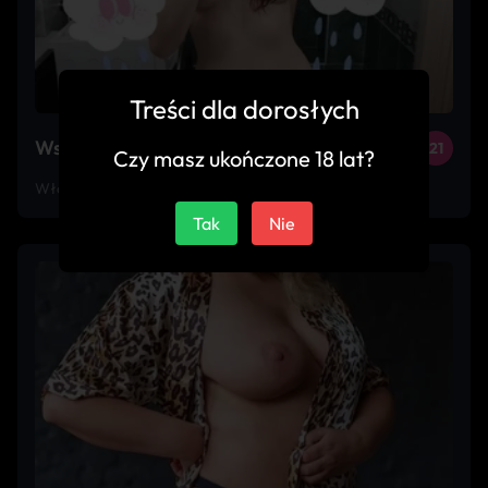
Treści dla dorosłych
Wsadź mi w tyłek
21
Czy masz ukończone 18 lat?
Włodawa
Tak
Nie