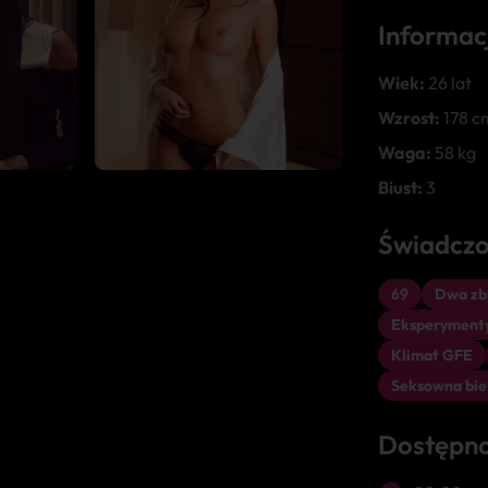
Informac
Wiek:
26 lat
Wzrost:
178 c
Waga:
58 kg
Biust:
3
Świadczo
69
Dwa zbl
Eksperyment
Klimat GFE
Seksowna bie
Dostępn