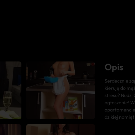
Opis
Serdecznie za
kieruję do mę
stresu? Nudzi
ogłoszenie! 
apartamencie.
dzikiej namięt