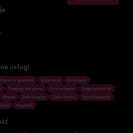
je
m
ne usługi
iżenia w godzinie
Dyskrecja
Dziki seks
y
Francuz bez gumy
Gra wstępna
Odgrywanie ról
Masaż
Seks Analny
Seks Oralny
Seks klasyczny
lizna
Uległość
ość