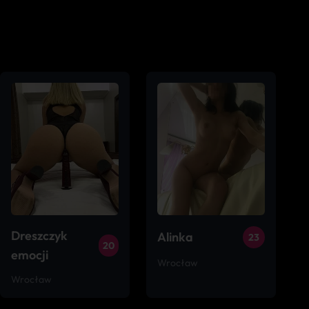
Dreszczyk
Alinka
23
20
emocji
Wrocław
Wrocław