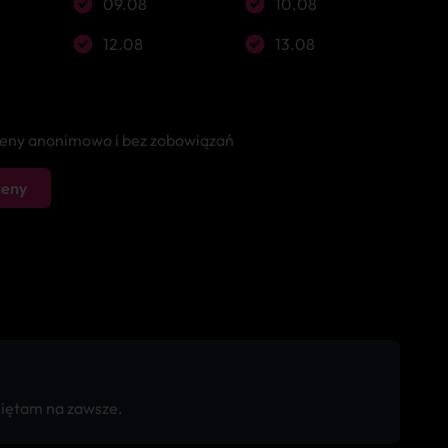
09.08
10.08
12.08
13.08
 ceny anonimowo i bez zobowiązań
ceny
miętam na zawsze.