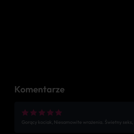
Komentarze
Gorący kociak, Niesamowite wrażenia. Świetny seks,