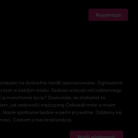
Rejestracja
praszam na dyskretne randki sponsorowane. Ogłoszenie
żczyzn w każdym wieku. Szukasz ucieczki od codziennego
 Cię monotonne życie? Doskonale, że znalazłeś to
Wiem, jak zadowolić mężczyznę.Odwiedź mnie w moim
 Nasze spotkanie będzie w pełni prywatne. Oddamy się
ności. Czekam z niecierpliwością.
Wyślij wiadomość