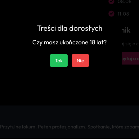
08.08
11.08
Treści dla dorosłych
Cennik
Czy masz ukończone 18 lat?
Zapytaj się o
Zapytaj o 
Tak
Nie
 Przytulne lokum. Pełen profesjonalizm. Spotkanie, które zapa