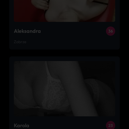
Aleksandra
36
Zabrze
Karola
23