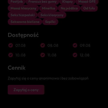
Footjob
Francuz bez gumy
Klapsy
Masaż GFE
Masaż klasyczny
Minetka
Na jeźdźca
Od tyłu
Seks hiszpański
Seks klasyczny
Seksowna bielizna
Szpilki
Dostępność
07.08
08.08
09.08
10.08
11.08
12.08
Cennik
Zapytaj się o ceny anonimowo i bez zobowiązań
Zapytaj o ceny