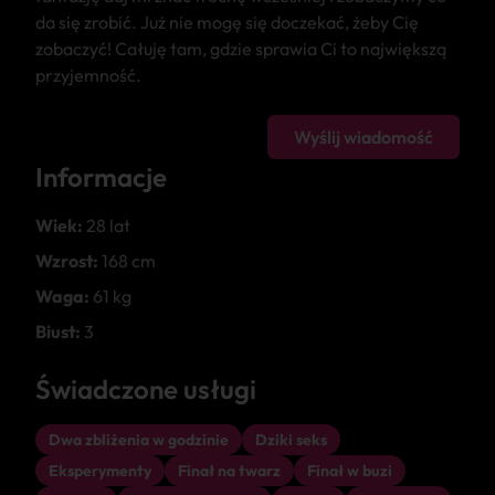
da się zrobić. Już nie mogę się doczekać, żeby Cię
zobaczyć! Całuję tam, gdzie sprawia Ci to największą
przyjemność.
Wyślij wiadomość
Informacje
Wiek:
28 lat
Wzrost:
168 cm
Waga:
61 kg
Biust:
3
Świadczone usługi
Dwa zbliżenia w godzinie
Dziki seks
Eksperymenty
Finał na twarz
Finał w buzi