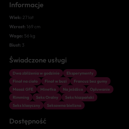
Informacje
Wiek:
27 lat
Wzrost:
169 cm
Waga:
56 kg
Biust:
3
Świadczone usługi
Dwa zbliżenia w godzinie
Eksperymenty
Finał na ciało
Finał w buzi
Francuz bez gumy
Masaż GFE
Minetka
Na jeźdźca
Opluwanie
Rimming
Seks Oralny
Seks hiszpański
Seks klasyczny
Seksowna bielizna
Dostępność